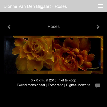
Dionne Van Den Bijgaart - Roses
Tog
navi
Roses
0 x 0 cm, © 2013, niet te koop
Tweedimensionaal | Fotografie | Digitaal bewerkt